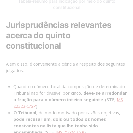
Tabela-resumo para indicação por meio do quinto
constitucional
Jurisprudências relevantes
acerca do quinto
constitucional
Além disso, é conveniente a ciência a respeito dos seguintes
julgados:
Quando o número total da composição de determinado
Tribunal não for divisível por cinco,
deve-se arredondar
a fração para o número inteiro seguinte
. (STF,
MS
22323-5/SP
)
O Tribunal
, de modo motivado por razões objetivas,
pode recusar um, dois ou todos os nomes
constantes na lista que lhe tenha sido
encaminhada
. (STF,
MS 25624 / SP
)