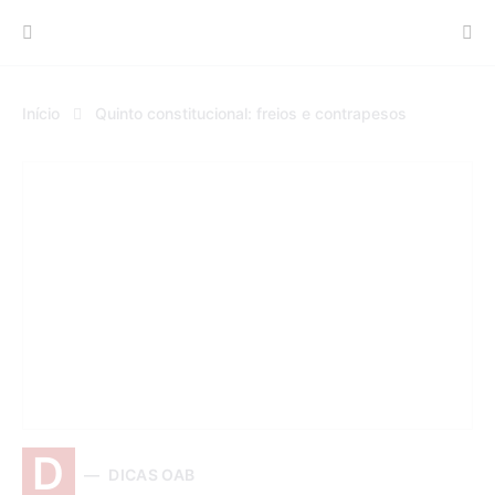
Procurar:
Início
Quinto constitucional: freios e contrapesos
D
DICAS OAB