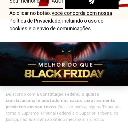
Tribunal de Justiça do Distrito Federal e
Territórios
Tribunais Regionais do Trabalho
Tribunal Superior do Trabalho
Tabela-resumo de Tribunais que adotam o quinto
constitucional
E os demais Tribunais?
De acordo com a Constituição Federal,
o quinto
constitucional é adotado nos casos taxativamente
previstos em seu texto
. Dessa maneira, alguns Tribunais,
como o Supremo Tribunal Federal e o Superior Tribunal de
Justiça, não aderiram ao citado mecanismo jurídico.