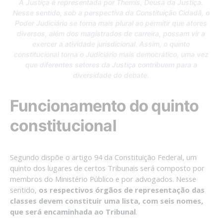
A Justiça é representada por Themis, Deusa da Justiça.
Nesse sentido, sob a perspectiva da Constituição Cidadã, o
Poder Judiciário se torna mais plural ao permitir que atores
diversos, além dos magistrados de carreira, possam vir a
exercer a atividade jurisdicional. Assim, o quinto
constitucional torna o Judiciário mais democrático, uma vez
que diferentes setores da Justiça contribuem para a
diversidade do debate.
Funcionamento do quinto
constitucional
Segundo dispõe o artigo 94 da Constituição Federal, um
quinto dos lugares de certos Tribunais será composto por
membros do Ministério Público e por advogados. Nesse
sentido,
os respectivos órgãos de representação das
classes devem constituir uma lista, com seis nomes,
que será encaminhada ao Tribunal
.